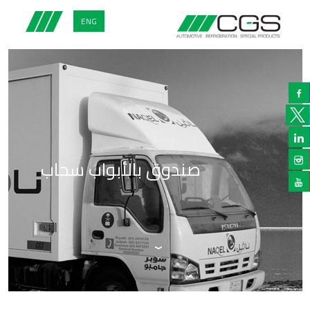
ENG


صندوق بالأبواب سحاب

