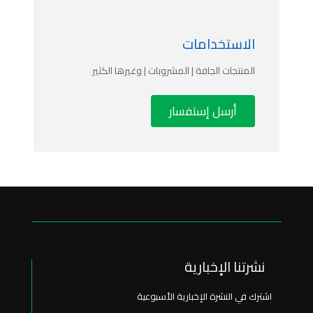
جسم الباب الانزلاقي
الاستخدامات
جسم الستارة الجانبية
المنتجات الجافة | المشروبات | وغيرها الكثير
مقطورة شاحنة شبه ستارة
أرسل إستفسار
مقطورة شاحنة شبه مسطحة
باب جانبي مزدوج
وحدات التبريد من كارير
روافع ذيلية من أنتيو
نشرتنا الإخبارية
اشترك في النشرة الإخبارية الأسبوعية