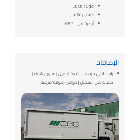
فولاذ مدبب
خشب رقائقي
أرضية من الـGRP
الإضافات
باب خلفي مزدوج | رافعة تحميل | سبويلر هواء |
حلقات حبل التحميل | حواجز - طولية/عرضية