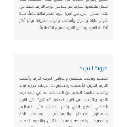
تجعل علاقاتها التجارية مع سلاسل توريد التبريد، ناجحة في
هذا المجال. (سي جي اس) اليوم تقدم نظامًا كاملًا مبنيًا
بألواح عازلة وجدران وأسقف وأبواب معزولة يوفر أكثر
أنظمة التبريد ومخازن التبريد السريع اقتصاديةً.
مرونة التبريد
تصميم وتركيب مخصص واحترافي لغرف التبريد وأنظمة
التبريد لتخزين الأطعمة والمشروبات بدرجات حرارة تبريد
وتجميد مناسبة للعديد من الصناعات، بما في ذلك غرف
التبريد والتجميد من النوع الصغير "المشي" حتى النوع
الصناعي الكبير الذي يخدم صناعات مثل: المطاعم
والمطابخ والمجازر والمستشفيات ومحلات الخبز
والخضروات والفواكه ومنتجات الألبان واللحوم الحمراء