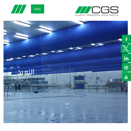
ENG


التبريد

