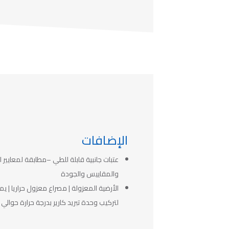
الإضافات
عتبات جانبية قابلة للطي –مطابقة لمعايير 
والمقاييس والجودة
الأرضية المعزولة | مصراع معزول حراريا | يم
لتركيب وحدة تبريد كارير بدرجة حرارة حوالي 25 درجة مئوية