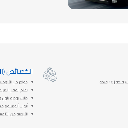
الخصائص (ال

حواجز من الألومني
نظام القفل المرك
طلاء بودرة بلون و
أبواب ألومنيوم 
الأرضية من الألمن