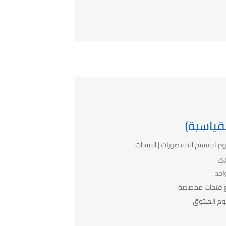
قياسية)
وم لتقسيم المقصورات | الفتحات
زي
احد
مع فتحات مخصصة
يوم المبثوق